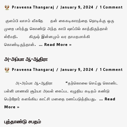
Praveena Thangaraj
January 9, 2024
1 Comment
குளம்பி வாசம் வீசுதே தன் கைகடிகாரத்தை நொடிக்கு ஒரு
முறை பார்த்து கொண்டு அந்த காபி ஷாப்பில் காத்திருந்தாள்
ஸ்ரீமதி. கிருஷ் இன்னமும் வர தாமதமாக்கி
கொண்டிருந்தான். …
Read More »
அ-அம்மா ஆ-ஆதிரா
Praveena Thangaraj
January 9, 2024
1 Comment
அ-அம்மா ஆ-ஆதிரா “தற்கொலை செய்து கொண்ட
பள்ளி மாணவி சூர்யா அவள் கைப்பட எழுதிய கடிதம் கண்டு
பெற்றோர் களங்கிய காட்சி மனதை ரணப்படுத்தியது. …
Read
More »
புத்தாண்டு சபதம்