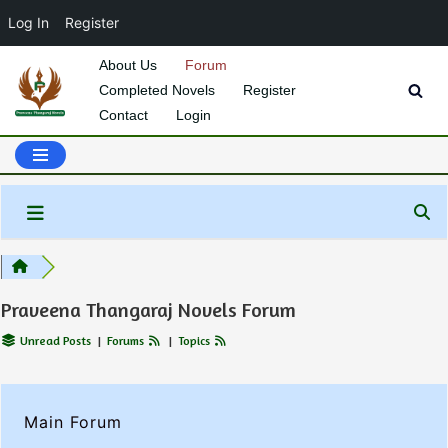
Log In
Register
About Us
Forum
Completed Novels
Register
Skip
Contact
Login
to
content
Praveena Thangaraj Novels Forum
Unread Posts
|
Forums
|
Topics
Main Forum