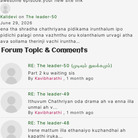
awesome episode.your new site link
Kalidevi
on
The leader-50
June 29, 2026
ena tha shradha chathriyana pidikama irunthalum ipo
pidichi palagi onna vazhnthu oru kolanthaium urvagi atha
ava sollama therinji vachi iruntha…
Forum Topic & Comments
RE: The leader-50 (முடிவும் துவக்கமும்)
Part 2 ku waiting sis
By
Kavibharathi
,
1 month ago
RE: The leader-49
Ithuvum Chathriyan oda drama ah va enna illa
unmai ah v...
By
Kavibharathi
,
1 month ago
RE: The leader-48
Irene mattum illa ethanaiyo kuzhandhai ah
kapathi iruka...