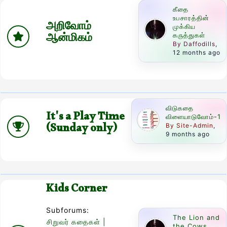
கீதை
உபசாரத்தின்
அறிவோம்
முக்கிய
ஆன்மிகம்
கருத்துகள்
By Daffodills
,
12 months ago
விடுகதை
It's a Play Time
விளையாடுவோம்-1
(Sunday only)
By Site-Admin
,
9 months ago
Kids Corner
Subforums:
The Lion and
சிறுவர் கதைகள் |
the Cows