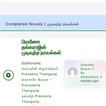
Completed Novels / முடிவுற்ற நாவல்கள்
பிரவீணா
தங்கராஜின்
முடிவுற்ற நாவல்கள்
Subforums:
மௌனமே
பிரம்மனின் கிறுக்கல்கள்-
வேதமா-1
By
Praveena Thangaraj
Anonymous
, 2
மௌனமே வேதமா -
months ago
Praveeena
Thangaraj
நன்விழி-Praveena
Thangaraj