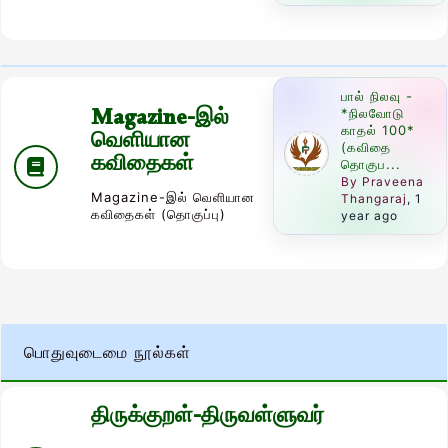
பால் நிலவு -
Magazine-இல்
*நிலவோடு
காதல் 100*
வெளியான
(கவிதை
கவிதைகள்
தொகுப...
By Praveena
Magazine-இல் வெளியான
Thangaraj
, 1
கவிதைகள் (தொகுப்பு)
year ago
பொதுவுடைமை நூல்கள்
திருக்குறள்-திருவள்ளுவர்