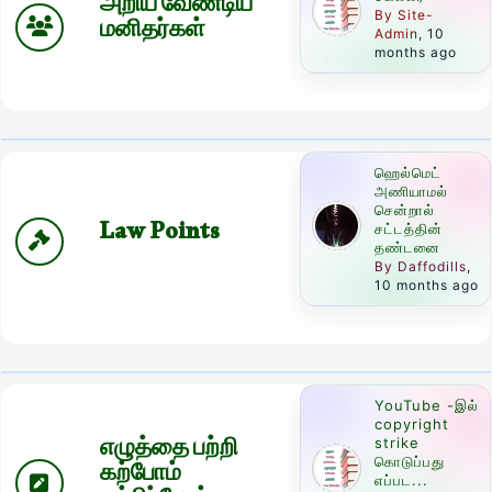
அறிய வேண்டிய
By Site-
மனிதர்கள்
Admin
, 10
months ago
ஹெல்மெட்
அணியாமல்
சென்றால்
Law Points
சட்டத்தின்
தண்டனை
By Daffodills
,
10 months ago
YouTube -இல்
copyright
எழுத்தை பற்றி
strike
கொடுப்பது
கற்போம்
எப்பட...