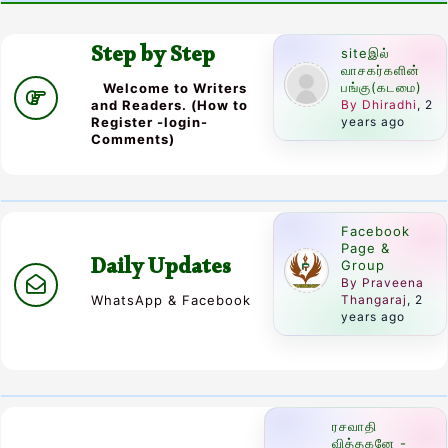
Step by Step
siteஇல்
வாசகர்களின்
பங்கு(கடமை)
Welcome to Writers
By Dhiradhi
, 2
and Readers. (How to
years ago
Register -login-
Comments)
Facebook
Page &
Daily Updates
Group
By Praveena
Thangaraj
, 2
WhatsApp & Facebook
years ago
ரசவாதி
வித்தகனே -