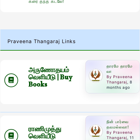
கரை தந்த கடலே!
Praveena Thangaraj Links
தாரமே தாரமே
அருணோதயம்
வா
வெளியீடு | Buy
By Praveena
Books
Thangaraj
, 8
months ago
நின் பார்வை
ராணிமுத்து
தவமல்லவா!
By Praveena
வெளியீடு
Thangaraj
, 11