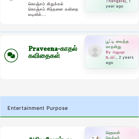
Thangaraj
, 1
கொஞ்சம் கிறுக்கல்
year ago
கொஞ்சம் சிந்தனை கவிதை
வடிவில்...
பூட்டி வைத்த
Praveena-காதல்
காதலிது
By அனுஷா
கவிதைகள்
டேவிட்
, 2 years
ago
Entertainment Purpose
ஹெலன்
கெல்லர்