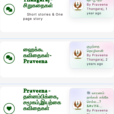
Thangaraj -
ஷா-பூ-த்ரி
சிறுகதைகள்
By Praveena
Thangaraj
, 1
year ago
Short stories & One
page story
குழந்தை
ஹைக்கூ
தொழிலாளி
கவிதைகள்-
By Praveena
Praveena
Thangaraj
, 2
years ago
Praveena -
வாரணம்
தன்னம்பிக்கை,
நாங்கள் எங்கே
சமூகம்,இயற்கை
செல்ல…?
&#x1f4...
கவிதைகள்
By Praveena