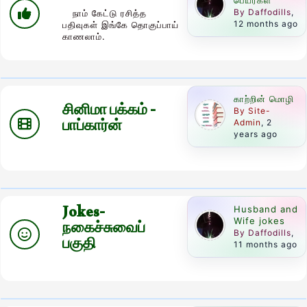
பெயர்கள்
By Daffodills
,
நாம் கேட்டு ரசித்த
12 months ago
பதிவுகள் இங்கே தொகுப்பாய்
காணலாம்.
காற்றின் மொழி
சினிமா பக்கம் -
By Site-
பாப்கார்ன்
Admin
, 2
years ago
Jokes-
Husband and
Wife jokes
நகைச்சுவைப்
By Daffodills
,
பகுதி
11 months ago