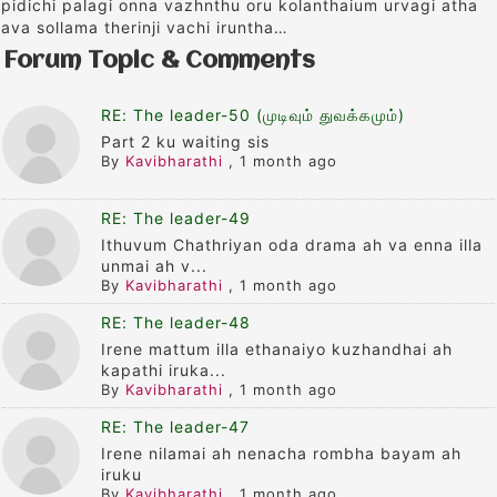
pidichi palagi onna vazhnthu oru kolanthaium urvagi atha
ava sollama therinji vachi iruntha…
Forum Topic & Comments
RE: The leader-50 (முடிவும் துவக்கமும்)
Part 2 ku waiting sis
By
Kavibharathi
,
1 month ago
RE: The leader-49
Ithuvum Chathriyan oda drama ah va enna illa
unmai ah v...
By
Kavibharathi
,
1 month ago
RE: The leader-48
Irene mattum illa ethanaiyo kuzhandhai ah
kapathi iruka...
By
Kavibharathi
,
1 month ago
RE: The leader-47
Irene nilamai ah nenacha rombha bayam ah
iruku
By
Kavibharathi
,
1 month ago