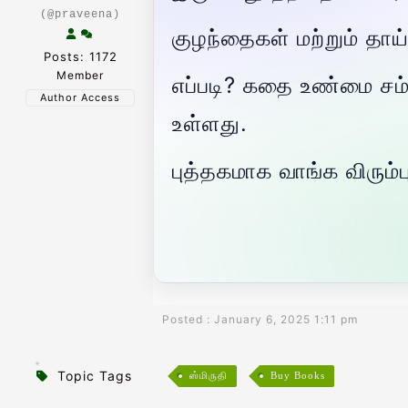
(@praveena)
குழந்தைகள் மற்றும் தா
Posts: 1172
Member
எப்படி? கதை உண்மை சம்
Author Access
உள்ளது.
புத்தகமாக வாங்க விரு
Posted : January 6, 2025 1:11 pm
Topic Tags
ஸ்மிருதி
Buy Books