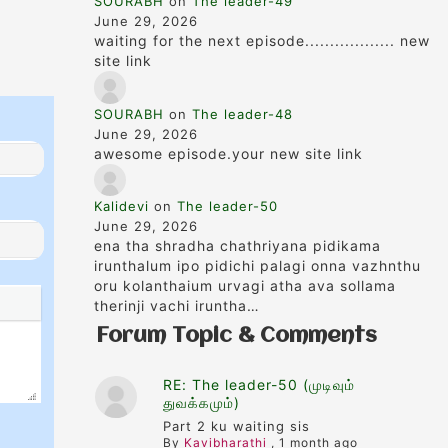
SOURABH
on
The leader-49
June 29, 2026
waiting for the next episode.................. new
site link
SOURABH
on
The leader-48
June 29, 2026
awesome episode.your new site link
Kalidevi
on
The leader-50
June 29, 2026
ena tha shradha chathriyana pidikama
irunthalum ipo pidichi palagi onna vazhnthu
oru kolanthaium urvagi atha ava sollama
therinji vachi iruntha…
Forum Topic & Comments
RE: The leader-50 (முடிவும்
துவக்கமும்)
Part 2 ku waiting sis
By
Kavibharathi
,
1 month ago