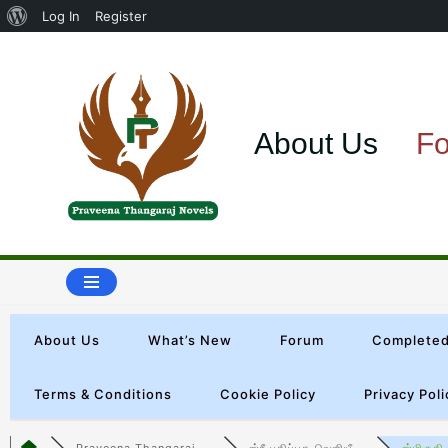
Log In
Register
Skip
to
About Us
F
content
About Us
What’s New
Forum
Completed
Terms & Conditions
Cookie Policy
Privacy Poli
Praveena Thangaraj ...
ஸ்ரீ பதிப்பக வெளியீ...
ஸ்மிருதி