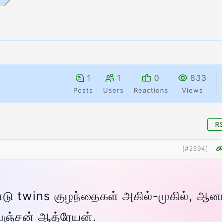
1
1
0
833
Posts
Users
Reactions
Views
R
[#2594]
ண்டு twins குழந்தைகள் அகில்-முகில், ஆன
ரபஞ்சன் ஆத்ரேயன்.