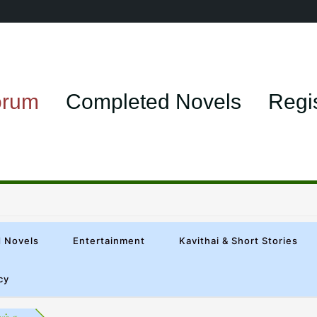
orum
Completed Novels
Regi
 Novels
Entertainment
Kavithai & Short Stories
cy
ம் எ...