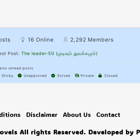
osts
16
Online
2,292
Members
est Post:
The leader-50 (முடிவும் துவக்கமும்)
ins unread posts
Sticky
Unapproved
Solved
Private
Closed
ditions
Disclaimer
About Us
Contact
vels All rights Reserved. Developed by 