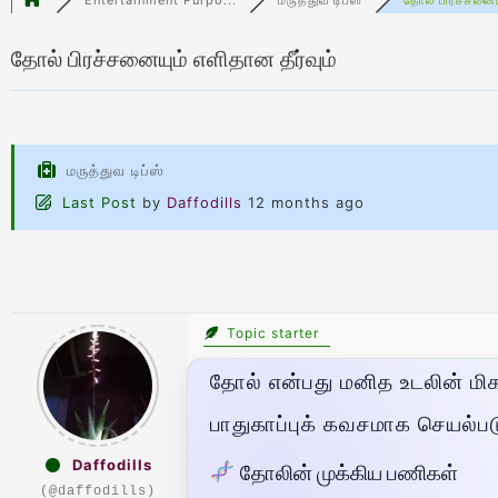
தோல் பிரச்சனையும் எளிதான தீர்வும்
மருத்துவ டிப்ஸ்
Last Post
by
Daffodills
12 months ago
Topic starter
தோல் என்பது மனித உடலின் மிகப
பாதுகாப்புக் கவசமாக செயல்பட
Daffodills
தோலின் முக்கிய பணிகள்
(@daffodills)