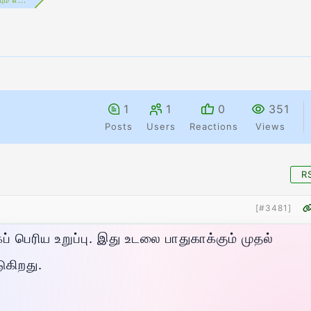
1
1
0
351
Posts
Users
Reactions
Views
R
[#3481]
் பெரிய உறுப்பு. இது உடலை பாதுகாக்கும் முதல்
ுகிறது.