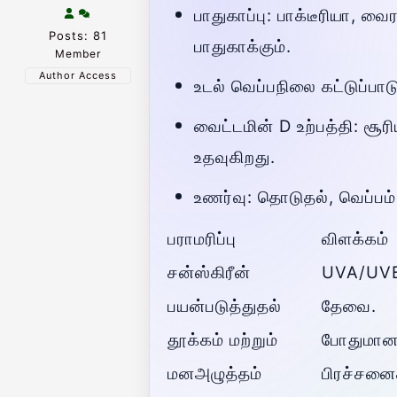
பாதுகாப்பு: பாக்டீரியா, வ
Posts: 81
பாதுகாக்கும்.
Member
Author Access
உடல் வெப்பநிலை கட்டுப்பாட
வைட்டமின் D உற்பத்தி: சூ
உதவுகிறது.
உணர்வு: தொடுதல், வெப்பம
பராமரிப்பு
விளக்கம்
சன்ஸ்கிரீன்
UVA/UVB 
பயன்படுத்துதல்
தேவை.
தூக்கம் மற்றும்
போதுமான த
மனஅழுத்தம்
பிரச்சனை