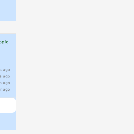
opic
s ago
s ago
s ago
ar ago