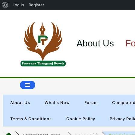
Log In
Register
Skip
to
About Us
F
content
About Us
What’s New
Forum
Completed
Terms & Conditions
Cookie Policy
Privacy Poli
Entertainment Purpo...
மருத்துவ டிப்ஸ்
தோல் பிரச்சனையு