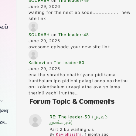
SOURABH
on
The leader-49
June 29, 2026
waiting for the next episode.................. new
site link
வப்
SOURABH
on
The leader-48
June 29, 2026
awesome episode.your new site link
Kalidevi
on
The leader-50
June 29, 2026
ena tha shradha chathriyana pidikama
irunthalum ipo pidichi palagi onna vazhnthu
oru kolanthaium urvagi atha ava sollama
therinji vachi iruntha…
ி,
Forum Topic & Comments
 அரை
RE: The leader-50 (முடிவும்
 படை
துவக்கமும்)
Part 2 ku waiting sis
By
Kavibharathi
,
1 month ago