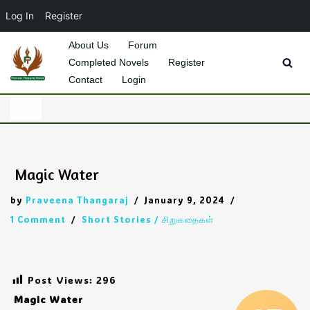
Log In
Register
About Us
Forum
Completed Novels
Register
Skip
Contact
Login
to
content
Magic Water
by
Praveena Thangaraj
January 9, 2024
1 Comment
Short Stories / சிறுகதைகள்
Post Views:
296
Magic Water