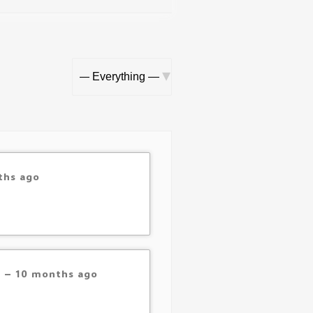
Show:
ths ago
"
–
10 months ago