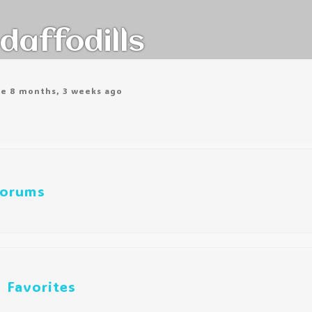
daffodills
ve 8 months, 3 weeks ago
orums
Favorites