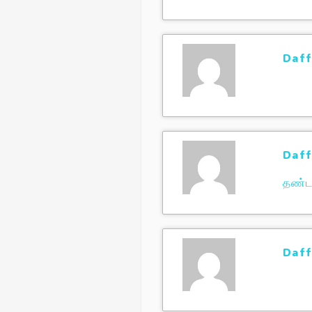
Daff
Daff
தண்
Daff