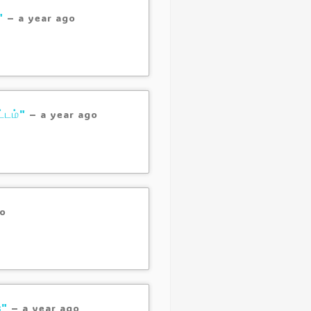
"
–
a year ago
்டம்"
–
a year ago
go
s"
–
a year ago