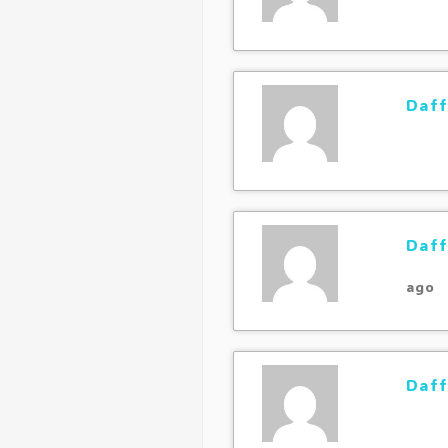
Daff
Daff
ago
Daff