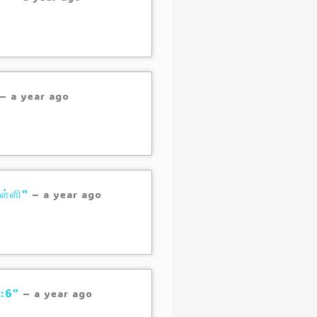
–
a year ago
ுள்ளி"
–
a year ago
6:6"
–
a year ago