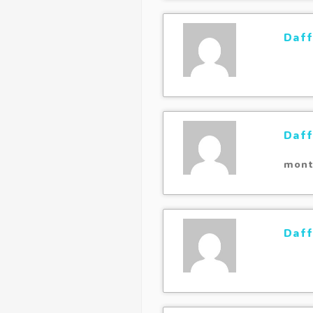
Daff
Daff
mont
Daff