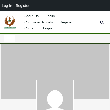
Log In
Register
About Us
Forum
Completed Novels
Register
Skip
Contact
Login
to
content