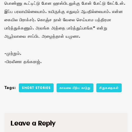
பொண்ணு கூட்டிட்டு போன ஹாஸ்பிடலுக்கு போன் போட்டு கேட்டேன்.
இப்ப பரவாயில்லையாம். உயிருக்கு எதுவும் ஆபதில்லையாம். என்ன
கையில பிராக்சர். கொஞ்ச நாள் வேலை செய்யாம பத்திரமா
பார்த்துக்கணும். அவங்க அத்தை பார்த்துப்பாங்க” என்று
அபூர்வாவை சாப்பிட அழைத்தாள் யமுனா.
-முற்றும்.
-பிரவீணா தங்கராஜ்.
Tags:
SHORT STORIES
காவலை மீறிய காற்று
சிறுகதைகள்
Leave a Reply