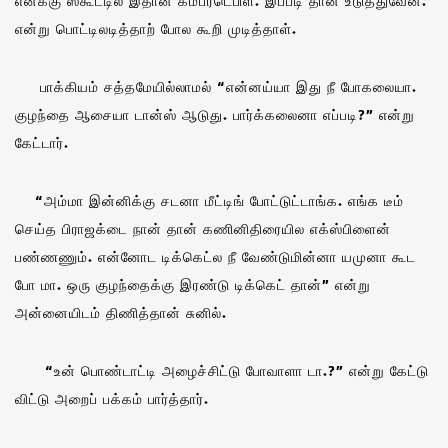
எனக்கு ஸ்கூட்டில இதான் கம்பர்டெபிள். இப்படி தான் உடுத்துவேன்.”
என்று பொட்டிலடித்தாற் போல கூறி முடித்தாள்.
பாக்கியம் சத்தமேயில்லாமல் “என்னய்யா இது நீ போகலையா.
குழந்தை ஆசையா டான்ஸ் ஆடுது. பார்க்கலைனா எப்படி?” என்று
கேட்டார்.
“அம்மா இன்னிக்கு சடனா மீட்டிங் போட்டுட்டாங்க. எங்க டீம்
செய்த பிராஜக்டை நான் தான் கணினிதிரையில எக்ஸ்பிளைன்
பண்ணணும். என்னோட டிக்கெட்ல நீ வேண்டுமின்னா யமுனா கூட
போ மா. ஒரு குழந்தைக்கு இரண்டு டிக்கெட் தான்” என்று
அன்னையிடம் திணித்தான் சுனில்.
“உன் பொண்டாட்டி அழைச்சிட்டு போவாளா டா.?” என்று கேட்டு
விட்டு அறைப் பக்கம் பார்த்தார்.