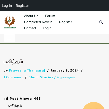
Log In
Register
About Us
Forum
Completed Novels
Register
Skip
Contact
Login
to
content
பனித்தல்
by
Praveena Thangaraj
January 9, 2024
1 Comment
Short Stories / சிறுகதைகள்
Post Views:
467
பனித்தல்