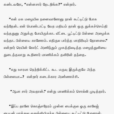
கண்டவரோ, “என்னசார் தேடறிங்க?” என்றார்.
“என் மக மழையில நனைவாளோனு நான் கூட்டிட்டு போக
வந்தேன். என் பொண்டாட்டி வேற மதியம் தான் ஒரு துக்கச்செய்தி
வந்ததுனு அதுக்கு போயிருக்கா. வீட்டை பூட்டிட்டு பிள்ளை அழைக்க
வந்தா. பிள்ளைய காணோம். எதிருல பார்த்த மாதிரியும் தோனலை.”
என்றார் ரெயின் கோர்ட் அணிந்தும் முகத்திலடித்த மழைத்துளியை
துடைத்தவாறு கூறினார் மாணிக்கம் தளிரின் தந்தை.
“எது உசரமா நெற்றிக்கிட்ட கூட மருவு இருக்குமே அந்த
பிள்ளையா..? என்றார் கடைக்கார அண்ணாச்சி.
“ஆமா சார் அவதான்.” என்று மாணிக்கம் சொல்லி முடித்தார்.
“இப்ப தானே கொஞ்சநேரம் முன்ன பைக்குல ஓரு காலேஜ்
பையன் மரத்துல ஒதுங்கியிருந்த பிள்ளைய கூட்டிட்டு போனான்.