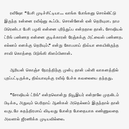
ரவீஷோ “பேசி முடிச்சிட்டியா… வாங்க போங்கனு சொல்லிட்டு
இருந்த உன்னை ரவீஷ்னு கூப்பிட சொன்னேன் ஏன் தெரியுமா. நாம
பிரெண்டா பேசி பழகி என்னை புரிந்துப்ப என்றதால தான். சோஷியல்
ட்ரிங் பண்ணற என்னை குடிக்காரன் ரேஞ்சுக்கு அட்வைஸ் பண்ணற.
எல்லாம் எனக்கு தெரியும்.” என்று கோபமாய் திவ்யா கையிலிருந்த
சாவி கொத்தை பிடுங்கி கிளம்பினான்.
ஆரியன் கொஞ்ச நேரத்திற்கு முன்பு தான் பள்ளி வாகனத்தில்
புறப்பட்டிருக்க, திவ்யாவுக்கு ரவீஷ் பேச்சு கவலையை தந்தது.
”சோஷியல் ட்ரிங்’ என்றவொன்று நியூஇயர் என்றாலே முதலிடம்
பிடிக்க, அதுவும் பெரிதாய் ஆண்கள் அதெல்லாம் இருந்தால் தான்
வருடமே சுதந்திரமாய் விடிவது போன்ற போதையாக எண்ணுவதை
அவளால் ஜீரணிக்க முடியவில்லை.