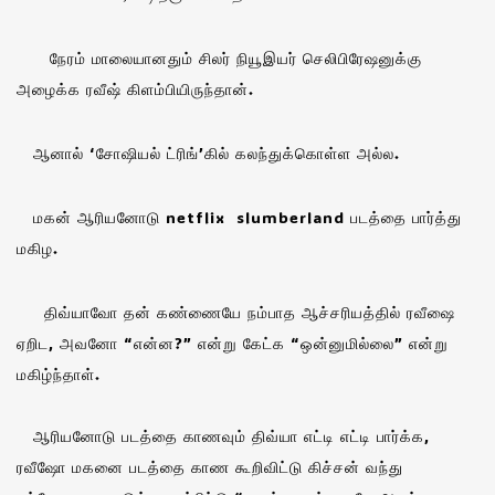
நேரம் மாலையானதும் சிலர் நியூஇயர் செலிபிரேஷனுக்கு
அழைக்க ரவீஷ் கிளம்பியிருந்தான்.
ஆனால் ‘சோஷியல் ட்ரிங்’கில் கலந்துக்கொள்ள அல்ல.
மகன் ஆரியனோடு netflix slumberland படத்தை பார்த்து
மகிழ.
திவ்யாவோ தன் கண்ணையே நம்பாத ஆச்சரியத்தில் ரவீஷை
ஏறிட, அவனோ “என்ன?” என்று கேட்க “ஒன்னுமில்லை” என்று
மகிழ்ந்தாள்.
ஆரியனோடு படத்தை காணவும் திவ்யா எட்டி எட்டி பார்க்க,
ரவீஷோ மகனை படத்தை காண கூறிவிட்டு கிச்சன் வந்து