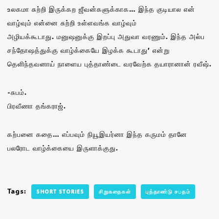
உலகமா சுற்றி இருக்கற ஜீவன்களுக்காக… இந்த குடியால என்
வாழ்வும் என்னை சுற்றி உள்ளவங்க வாழ்வும்
அழியக்கூடாது. மனுஷனுக்கு இறப்பு அதுவா வரணும். இந்த அல்ப
சந்தோஷத்துக்கு வாழ்க்கையே இழக்க கூடாது’ என்று
தெளிந்தவனாய் நாளைய புத்தாண்டை வரவேற்க தயாரானான் ரவீஷ்.
-சுபம்.
பிரவீணா தங்கராஜ்.
கற்பனை கதை… எப்பவும் நியூஇயர்னா இந்த கருமம் தானே
பலரோட வாழ்க்கையை இருளாக்குது.
Tags:
SHORT STORIES
சிறுகதைகள்
புத்தாண்டு சபதம்