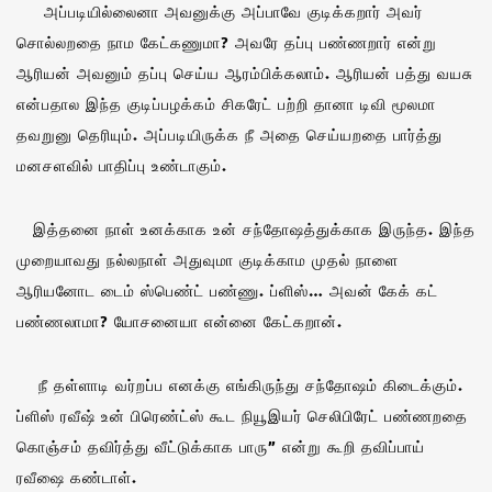
அப்படியில்லைனா அவனுக்கு அப்பாவே குடிக்கறார் அவர்
சொல்லறதை நாம கேட்கணுமா? அவரே தப்பு பண்ணறார் என்று
ஆரியன் அவனும் தப்பு செய்ய ஆரம்பிக்கலாம். ஆரியன் பத்து வயசு
என்பதால இந்த குடிப்பழக்கம் சிகரேட் பற்றி தானா டிவி மூலமா
தவறுனு தெரியும். அப்படியிருக்க நீ அதை செய்யறதை பார்த்து
மனசளவில் பாதிப்பு உண்டாகும்.
இத்தனை நாள் உனக்காக உன் சந்தோஷத்துக்காக இருந்த. இந்த
முறையாவது நல்லநாள் அதுவுமா குடிக்காம முதல் நாளை
ஆரியனோட டைம் ஸ்பெண்ட் பண்ணு. ப்ளிஸ்… அவன் கேக் கட்
பண்ணலாமா? யோசனையா என்னை கேட்கறான்.
நீ தள்ளாடி வர்றப்ப எனக்கு எங்கிருந்து சந்தோஷம் கிடைக்கும்.
ப்ளிஸ் ரவீஷ் உன் பிரெண்ட்ஸ் கூட நியூஇயர் செலிபிரேட் பண்ணறதை
கொஞ்சம் தவிர்த்து வீட்டுக்காக பாரு” என்று கூறி தவிப்பாய்
ரவீஷை கண்டாள்.