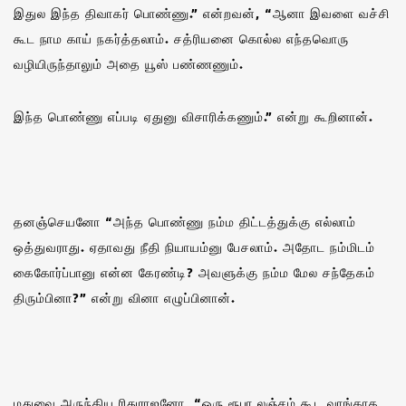
இதுல இந்த திவாகர் பொண்ணு.” என்றவன், “ஆனா இவளை வச்சி
கூட நாம காய் நகர்த்தலாம். சத்ரியனை கொல்ல எந்தவொரு
வழியிருந்தாலும் அதை யூஸ் பண்ணணும்.
இந்த பொண்ணு எப்படி ஏதுனு விசாரிக்கணும்.” என்று கூறினான்.
தனஞ்செயனோ “அந்த பொண்ணு நம்ம திட்டத்துக்கு எல்லாம்
ஒத்துவராது. ஏதாவது நீதி நியாயம்னு பேசலாம். அதோட நம்மிடம்
கைகோர்ப்பானு என்ன கேரண்டி? அவளுக்கு நம்ம மேல சந்தேகம்
திரும்பினா?” என்று வினா எழுப்பினான்.
மதுவை அருந்திய ரிதுராஜனோ, “ஒரு ரூபா லஞ்சம் கூட வாங்காத