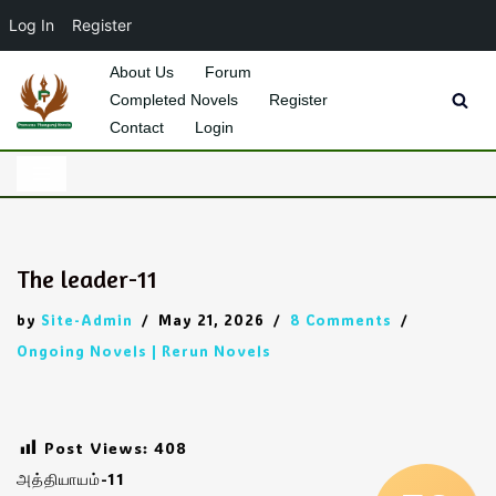
Log In
Register
About Us
Forum
Completed Novels
Register
Skip
Contact
Login
to
content
The leader-11
by
Site-Admin
May 21, 2026
8 Comments
Ongoing Novels | Rerun Novels
Post Views:
408
அத்தியாயம்-11