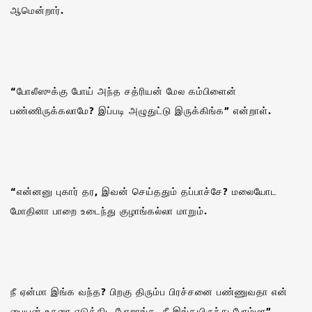
ஆமென்றார்.
“போலீஸுக்கு போய் அந்த சத்ரியன் மேல கம்பிளைன்
பண்ணிருக்கலாமே? இப்படி அழுதுட்டு இருக்கிங்க” என்றாள்.
“என்னனு புகார் தர, இவன் செய்ததும் தப்பாச்சே? மலையோட
மோதினா பாறை உடைந்து குழாங்கல்லா மாறும்.
நீ ஏன்மா இங்க வந்த? பிறகு திரும்ப பிரச்சனை பண்ணுவதா என்
பையன் உசுரை எடுத்திட போறாங்க. நீ இங்கயிருந்து போம்மா”