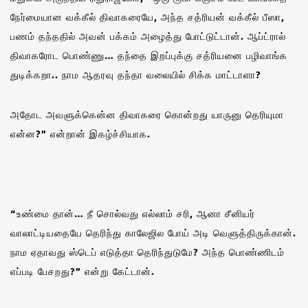
நேர்மையான வக்கீல் திவாகரையே, அந்த சத்ரியன் வக்கீல் பீஸா,
பணம் தந்ததில் அவன் பக்கம் அழைத்து போட்டுட்டான். ஆப்ட்ரால்
திவாகரோட பொண்ணு… தந்தை இறப்புக்கு சத்ரியனை பழிவாங்க
துடிக்கறா.. நாம ஆதரவு தந்தா வலையில் சிக்க மாட்டாளா?
அதோட அவளுக்கென்ன திவாகரை கொன்றது யாருனு தெரியுமா
என்ன?” என்றான் இகழ்ச்சியாக.
“உண்மை தான்… நீ சொல்வது எல்லாம் சரி, ஆனா சீனியர்
வாலாட்டியதையே தெரிந்து காலேஜில போய் அடி வெளுத்திருக்கான்.
நாம ஏதாவது ஸ்டெப் எடுத்தா தெரிந்துடுமே? அந்த பொண்ணிடம்
எப்படி பேசறது?” என்று கேட்டான்.