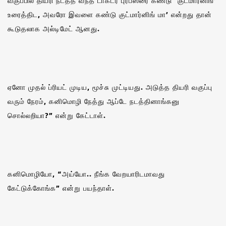
வகுப்பில் தியரி நடத்த வந்த டாக்டர் புரபஸரை கண்டு ‘குட்மார்னிங்’
உரைத்திட, அவரோ இவளை கண்டு குட்மார்னிங் மா’ என்றது தான்
கூடுதலாக அல்டிமேட் ஆனது.
ஏனோ முதல் ப்ரியட் முடிய, மூச்சு முட்டியது. அடுத்த தியரி வகுப்பு
வரும் நேரம், கனிமொழி நேத்து ஆப்டே நடத்தினாங்கனு
சொல்லறியா?” என்று கேட்டாள்.
கனிமொழியோ, “அய்யோ.. நீங்க வேறயாரிடமாவது
கேட்டுக்கோங்க” என்று பயந்தாள்.