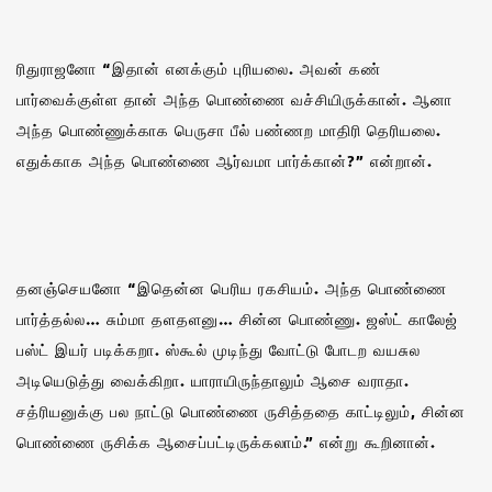
ரிதுராஜனோ “இதான் எனக்கும் புரியலை. அவன் கண்
பார்வைக்குள்ள தான் அந்த பொண்ணை வச்சியிருக்கான். ஆனா
அந்த பொண்ணுக்காக பெருசா பீல் பண்ணற மாதிரி தெரியலை.
எதுக்காக அந்த பொண்ணை ஆர்வமா பார்க்கான்?” என்றான்.
தனஞ்செயனோ “இதென்ன பெரிய ரகசியம். அந்த பொண்ணை
பார்த்தல்ல… சும்மா தளதளனு… சின்ன பொண்ணு. ஜஸ்ட் காலேஜ்
பஸ்ட் இயர் படிக்கறா. ஸ்கூல் முடிந்து வோட்டு போடற வயசுல
அடியெடுத்து வைக்கிறா. யாராயிருந்தாலும் ஆசை வராதா.
சத்ரியனுக்கு பல நாட்டு பொண்ணை ருசித்ததை காட்டிலும், சின்ன
பொண்ணை ருசிக்க ஆசைப்பட்டிருக்கலாம்.” என்று கூறினான்.