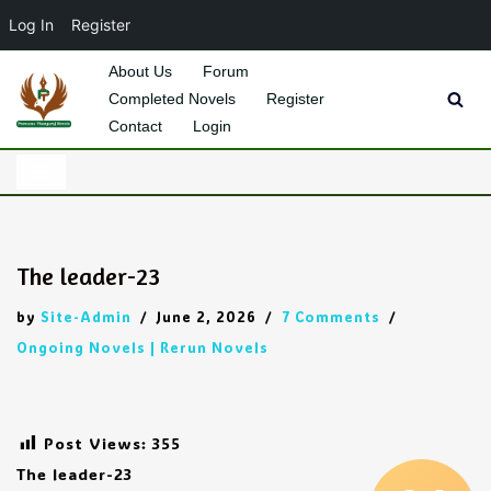
Log In
Register
About Us
Forum
Completed Novels
Register
Skip
Contact
Login
to
content
The leader-23
by
Site-Admin
June 2, 2026
7 Comments
Ongoing Novels | Rerun Novels
Post Views:
355
The leader-23