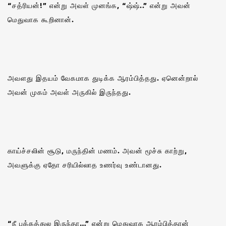
“சத்ரியன்!” என்று அவள் முனங்க, “ஷ்ஷ்..” என்று அவன்
மெதுவாக கூறினான்.
அவளது இதயம் வேகமாக துடிக்க ஆரம்பித்தது. ஏனென்றால்
அவன் முகம் அவள் அருகில் இருந்தது.
காய்ச்சலின் சூடு, மருந்தின் மணம். அவன் மூச்சு காற்று,
அவளுக்கு ஏதோ சரியில்லாத உணர்வு உண்டானது.
“நீ பக்கத்துல இருந்தா…” என்று மெதுவாக ஆரம்பித்தான்