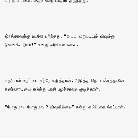
அந்த பார்வை, ஏதோ வேற மாதிரி இருந்தது.
ஷ்ரத்தாவுக்கு உடனே புரிந்தது. “அட… மறுபடியும் விஷம்னு
நினைக்கறியா?” என்று எரிச்சலானாள்.
சத்ரியன் உதட்டை சற்றே சுழித்தான். அடுத்த நொடி ஷ்ரத்தாவே
கண்ணாடியை எடுத்து பாதி பழச்சாறை குடித்தாள்.
“போதுமா.. போதுமா..? விஷமில்லை” என்று கடுப்பாக கேட்டாள்.