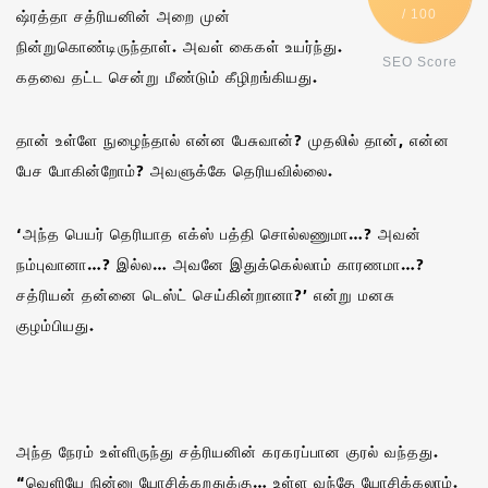
ஷ்ரத்தா சத்ரியனின் அறை முன்
/ 100
நின்றுகொண்டிருந்தாள். அவள் கைகள் உயர்ந்து.
SEO Score
கதவை தட்ட சென்று மீண்டும் கீழிறங்கியது.
தான் உள்ளே நுழைந்தால் என்ன பேசுவான்? முதலில் தான், என்ன
பேச போகின்றோம்? அவளுக்கே தெரியவில்லை.
‘அந்த பெயர் தெரியாத எக்ஸ் பத்தி சொல்லணுமா…? அவன்
நம்புவானா…? இல்ல… அவனே இதுக்கெல்லாம் காரணமா…?
சத்ரியன் தன்னை டெஸ்ட் செய்கின்றானா?’ என்று மனசு
குழம்பியது.
அந்த நேரம் உள்ளிருந்து சத்ரியனின் கரகரப்பான குரல் வந்தது.
“வெளியே நின்னு யோசிக்கறதுக்கு… உள்ள வந்தே யோசிக்கலாம்.