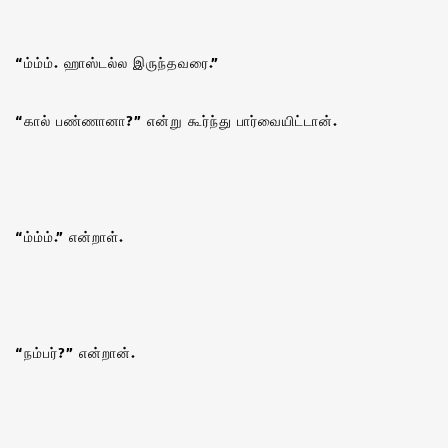
“ம்ம்ம். ஹாஸ்டல்ல இருந்தவரை.”
“கால் பண்ணானா?” என்று கூர்ந்து பார்வையிட்டான்.
“ம்ம்ம்.” என்றாள்.
“நம்பர்?” என்றான்.