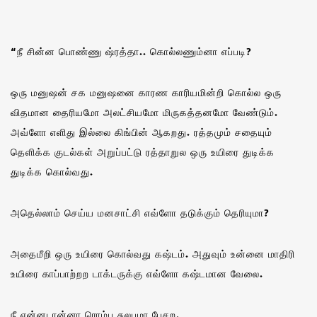
“நீ சின்ன பொண்ணு ஷ்ரத்தா.. கொல்லணும்னா எப்படி?
ஒரு மனுஷன் சக மனுஷனை காரண காரியமின்றி கொல்ல ஒரு
விதமான தைரியமோ அலட்சியமோ மிருகத்தனமோ வேண்டும்.
அவ்ளோ எளிது இல்லை கிங்பின் ஆகறது. ரத்தமும் சதையும்
தெளிக்க குடல்கள் அறுப்பட்டு ரத்தாறுல ஒரு உயிரை துடிக்க
துடிக்க கொல்வது.
அதெல்லாம் செய்ய மனசாட்சி எவ்ளோ தடுக்கும் தெரியுமா?
அதைமீறி ஒரு உயிரை கொல்வது கஷ்டம். அதுவும் உன்னை மாதிரி
உயிரை காப்பாற்றற டாக்டருக்கு எவ்ளோ கஷ்டமான வேலை.
நீ என்னடான்னா ரொம்ப சுலபமா பேசற.