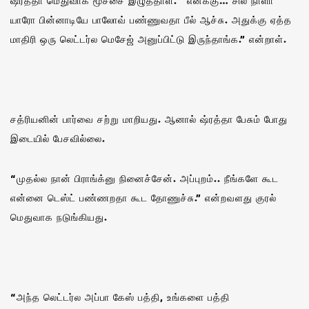
ஷ்ரத்தா மெதுவாக மூச்சை இழுத்தாள். “எனக்கு… சில நாளா
யாரோ பின்னாடியே பாலோவ் பண்ணுவதா பீல் ஆச்சு. அதுக்கு ஏத்த
மாதிரி ஒரு லெட்டர்ல மெசேஜ் அனுப்பிட்டு இருந்தாங்க.” என்றாள்.
சத்ரியனின் பார்வை சற்று மாறியது. ஆனால் ஷ்ரத்தா பேசும் போது
இடையில் பேசவில்லை.
“முதல்ல நான் பிராங்க்னு நினைச்சேன். அப்புறம்.. நீங்களே கூட
என்னை டெஸ்ட் பண்ணறதா கூட தோணுச்சு.” என்றவளது குரல்
மெதுவாக நடுங்கியது.
“அந்த லெட்டர்ல அப்பா கேஸ் பத்தி, உங்களை பத்தி