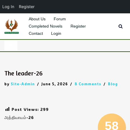
Log In
Register
About Us
Forum
Completed Novels
Register
Skip
Contact
Login
to
content
The leader-26
by
Site-Admin
June 5, 2026
8 Comments
Blog
Post Views:
299
அத்தியாயம்-26
58