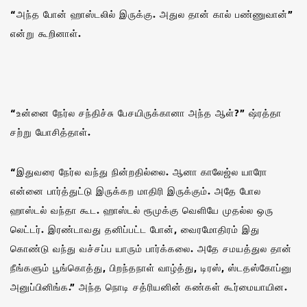
“அந்த போன் ஹாஸ்டலில் இருக்கு. அதுல தான் கால் பண்ணுவான்”
என்று கூறினாள்.
“உன்னை நேர்ல சந்திச்சு பேசயிருக்கானா அந்த ஆள்?” ஷ்ரத்தா
சற்று யோசித்தாள்.
“இதுவரை நேர்ல வந்து நின்றதில்லை. ஆனா காலேஜ்ல யாரோ
என்னை பார்த்துட்டு இருக்கற மாதிரி இருக்கும். அதே போல
ஹாஸ்டல் வந்தா கூட. ஹாஸ்டல் ரூமுக்கு வெளியே முதல்ல ஒரு
லெட்டர். இரண்டாவது தனிப்பட்ட போன், வைரமோதிரம் இது
கொண்டு வந்து வச்சப்ப யாரும் பார்க்கலை. அதே சமயத்துல தான்
நீங்களும் பூங்கொத்து, பிறந்தநாள் வாழ்த்து, டிரஸ், ஸ்டதஸ்கோப்னு
அனுப்பினிங்க.” அந்த நொடி சத்ரியனின் கண்கள் கூர்மையாயின.