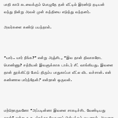
பாதி காபி சுடவைக்கும் பொழுதே தன் வீட்டில் இரண்டு தடியன்
வந்து நின்று அவள் முன் கத்தியை எடுத்து வந்தனர்.
அவர்களை கண்டு பயந்தாள்.
“யார்.. யார் நீங்க?” என்று அஞ்சிட, “இவ தான் திவாகரோட
பொண்ணு? சத்ரியன் இவளுக்காக டாக்டர் சீட் வாங்கியது. இவளை
தான் தூக்கிட்டு போய் திரும்ப பாதுகாப்பா வீட்ல விட வச்சான். என்
கண்ணால பார்த்தேன்.” என்றான் ஒருவன்.
மற்றொருவனோ “அப்படின்னா இவளை சாகடிச்சிட வேண்டியது
தான்” என்று கூற, ஷ்ரத்தா வேகமாய் பின்பக்கம் ஓடினாள். அவளை