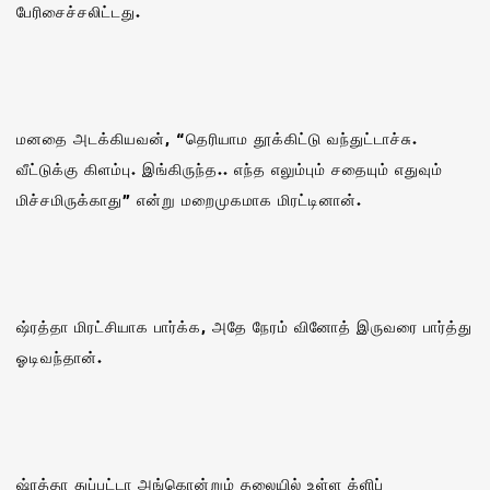
பேரிசைச்சலிட்டது.
மனதை அடக்கியவன், “தெரியாம தூக்கிட்டு வந்துட்டாச்சு.
வீட்டுக்கு கிளம்பு. இங்கிருந்த.. எந்த எலும்பும் சதையும் எதுவும்
மிச்சமிருக்காது” என்று மறைமுகமாக மிரட்டினான்.
ஷ்ரத்தா மிரட்சியாக பார்க்க, அதே நேரம் வினோத் இருவரை பார்த்து
ஓடிவந்தான்.
ஷ்ரத்தா துப்பட்டா அங்கொன்றும் தலையில் உள்ள க்ளிப்