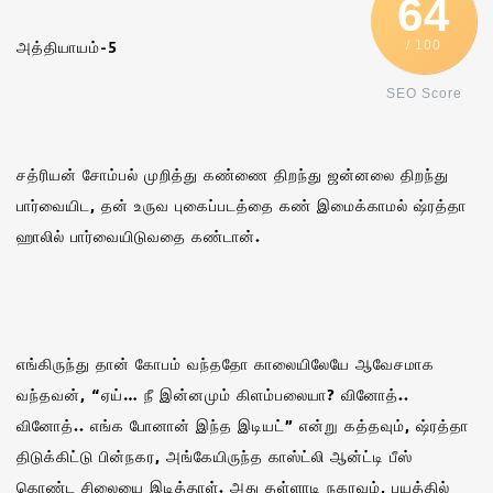
64
அத்தியாயம்-5
/ 100
SEO Score
சத்ரியன் சோம்பல் முறித்து கண்ணை திறந்து ஜன்னலை திறந்து
பார்வையிட, தன் உருவ புகைப்படத்தை கண் இமைக்காமல் ஷ்ரத்தா
ஹாலில் பார்வையிடுவதை கண்டான்.
எங்கிருந்து தான் கோபம் வந்ததோ காலையிலேயே ஆவேசமாக
வந்தவன், “ஏய்… நீ இன்னமும் கிளம்பலையா? வினோத்..
வினோத்.. எங்க போனான் இந்த இடியட்” என்று கத்தவும், ஷ்ரத்தா
திடுக்கிட்டு பின்நகர, அங்கேயிருந்த காஸ்ட்லி ஆன்ட்டி பீஸ்
கொண்ட சிலையை இடித்தாள். அது தள்ளாடி நகரவும், பயத்தில்