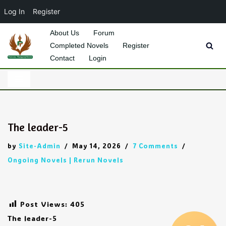
Log In
Register
About Us
Forum
Completed Novels
Register
Skip
Contact
Login
to
content
The leader-5
by
Site-Admin
May 14, 2026
7 Comments
Ongoing Novels | Rerun Novels
Post Views:
405
The leader-5