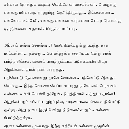
சரியான நேரத்துல வாதாடி வெளியே வரவழைச்சவர். அவருக்கு
எனக்கு மரியாதை தரணும்னு தெரிந்திருக்கு… இல்லைன்னா‌…
என்னோட டீல் பேசி, உனக்கு என்னை கார்டியனா போடற அளவுக்கு
சூழ்நிலையை உருவாக்கியிருக்க மாட்டார்.
அப்பறம் என்ன சொன்ன..? கேலி கிண்டலுக்கு பயந்து சாக
மாட்டன்னா… நல்லது… பொண்ணுங்க தைரியமா நின்று நான்
பார்த்ததில்லை. எல்லாம் பணத்துக்காக படுக்கையில விழற
அழகிகளை தான் நான் பார்த்தது.
பதினெட்டு ஆகலைன்னு தானே சொன்ன.. பதினெட்டு ஆனதும்
சொல்லு… இந்த கொலை செய்ய எப்படினு நானே என் பெர்சனல்
கன்னை வச்சி சொல்லி தர்றேன்.‌ நீ புத்திசாலி கத்துப்ப தானே?
அதுக்கப்பறம் உங்கப்பா இறப்புக்கு காரணமானவங்களை நீ போட்டு
தள்ளு. அது நானா இருப்பேன்னு நீ நினைச்சாலும்.. என்னை
போட்டுத்தள்ளு.
ஆனா உன்னால முடியாது. இந்த சத்ரியன் உன்னை முழுங்கி