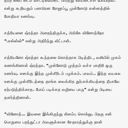
தர்ற லைப் டைம் செட்டில்மென்ட் பார்த்து வாயடைச்சி போயிடுவ.”
என்று கூறியதும் பளாரென ரோஜாப்பூ முள்ளோடு கன்னத்தில்
மோதியா உணர்வு.
சத்ரியனை ஷ்ரத்தா அறைந்திருக்க, அங்கே வினோத்தோ
“பாஸ்ஸ்ஸ்” என்று அதிர்ந்து விட்டான்.
சத்ரியனோ ஷ்ரத்தா கூந்தலை கொத்தாக பிடித்திட, வலியில் முகம்
சுணங்கினாள் ஷ்ரத்தா. “முள்ளோடு முத்தம் வச்ச மாதிரி ஒரு
உணர்வு. எனக்கு இந்த முள்கீரிடம் பழக்கம். பாவம்.. இந்த வயசுல
உனக்கு முள்கீரிடத்தை தாங்க வைக்கிற துர்பாக்கியத்தை நீயாவே
ஏற்படுத்திக்காத. போய் படிக்கற வழியை பாரு” என்று பிடியை
தளர்த்தினான்.
“வினோத்… இவளை இங்கிருந்து கிளம்ப சொல்லு. பிறகு என்
பொறுமை பறந்துட்டா அவளுக்கான சேதாரத்துக்கு நான்