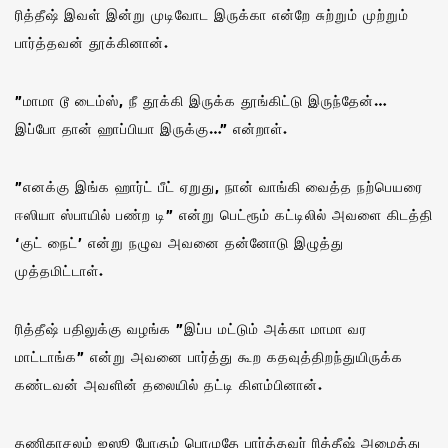
ரித்தீஷ் இவள் இன்று முடிவோட இருக்கா என்றே சுற்றும் முற்றும்
பார்த்தவன் தூக்கினான்.
”மாமா டூ டைம்ஸ், நீ தூக்கி இருக்க தூங்கிட்டு இருந்தேன்…
இப்போ தான் ஹாப்பியா இருக்கு…” என்றாள்.
”எனக்கு இங்க ஹார்ட் பீட் ஏறுது, நான் வாங்கி வைத்த நற்பெயரை
ஈஸியா ஸ்பாயில் பண்ற டி” என்று பெட்ரூம் கட்டிலில் அவளை கிடத்தி
‘குட் நைட்’ என்று நழுவ அவனை தன்னோடு இழுத்து
முத்தமிட்டாள்.
ரித்தீஷ் பதிலுக்கு வழங்க ”இப்ப மட்டும் அக்கா மாமா வர
மாட்டாங்க” என்று அவனை பார்த்து கூற கதவுத்திறந்துயிருக்க
கண்டவன் அவளின் தலையில் தட்டி கிளம்பினான்.
தணிகாசலம் ஐஸூ போகும் பொழுதே பார்த்தவர் ரித்தீஷ் அழைத்து