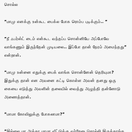
சொல்ல
”மாமு எனக்கு உன்கூட பைக்ல போக ரொம்ப புடிக்கும்.. ”
”நீ ஃபர்ஸ்ட் டைம் என்கூட வந்தப்ப சொன்னியே அப்போவே
வாங்கணும் இருந்தேன் முடியலை.. இப்போ தான் நேரம் அமைந்தது”
என்றான்.
”மாமு உன்னை எதுக்கு பைக் வாங்க சொன்னேன் தெரியுமா?
இதுக்கு தான் என அவனை கட்டி கொள்ள அவன் தனது ஒரு
கையை எடுத்து அவளின் தலையில் வைத்து அழுத்தி தன்னோடு
அணைத்தான்.
”மாமா கோவிலுக்கு போகலாமா?”
”இல்லை மா அக்கா மாமா வீட்டுக்கு வர்றேனு சொல்லி இருக்காங்க