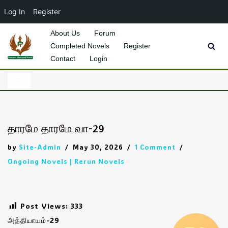
Log In
Register
About Us
Forum
Completed Novels
Register
Skip
Contact
Login
to
content
தாரமே தாரமே வா-29
by
Site-Admin
May 30, 2026
1 Comment
Ongoing Novels | Rerun Novels
Post Views:
333
அத்தியாயம்-29