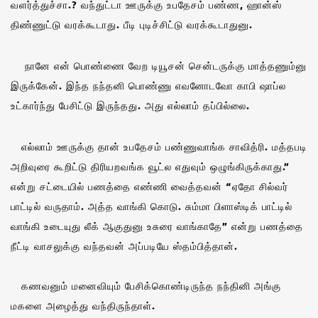
வளர்த்துச்சா.? வந்துட்டா ஊருக்கு உபதேசம் பண்ண, ஹான்ஸ்
திண்ணுட்டு வரக்கூடாது. பீடி புடிச்சிட்டு வரக்கூடாதுனு.
நானே என் பொண்ணை வேற டியூசன் சென்டருக்கு மாத்தணும்னு
இருக்கேன். இந்த நந்தனி பொண்ணு எவனோடவோ காபி ஷாப்ல
உட்கார்ந்து பேசிட்டு இருந்தது. அது எல்லாம் தப்பில்லை.
எல்லாம் ஊருக்கு தான் உபதேசம் பண்ணுவாங்க சாவித்ரி. மத்தபடி
அறிவுரை கூறிட்டு திரியறவங்க வூட்ல எதுவும் ஒழுங்கிருக்காது.”
என்று சட்டையில் பணத்தை எண்ணி வைத்தவன் “ஏதோ சில்வர்
பாட்டில் வருதாம். அத்த வாங்கி கொடு. சும்மா பிளாஸ்டிக் பாட்டில்
வாங்கி உடையுது லீக் ஆகுதுனு உசுரை வாங்காதே” என்று பணத்தை
நீட்டி வாசலுக்கு வந்தவன் அப்படியே ஸ்தம்பித்தான்.
கணவனும் மனைவியும் பேசிக்கொண்டிருந்த நந்தினி அங்கு
மகளை அழைத்து வந்திருந்தாள்.