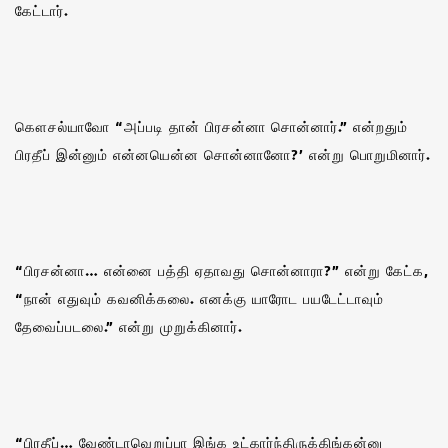
கேட்டார்.
கௌசல்யாவோ “அப்படி தான் பிரசன்னா சொன்னார்.” என்றதும்
பிரதீப் இன்னும் என்னயென்ன சொன்னானோ?’ என்று பொறுமினார்.
“பிரசன்னா… என்னை பத்தி ஏதாவது சொன்னாரா?” என்று கேட்க,
“நான் எதுவும் கவனிக்கலை. எனக்கு யாரோட பயடேட்டாவும்
தேவைப்படலை.” என்று முறுக்கினார்.
“பிரதீப்… வேண்டாவெறுப்பா இங்க உட்கார்ந்திருக்கிங்கன்னு