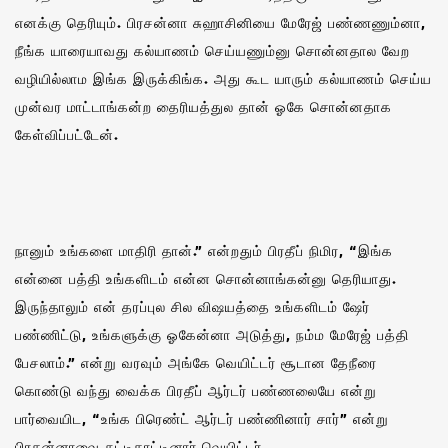
எனக்கு தெரியும். பிரசன்னா சுஹாசினியை மேரேஜ் பண்ணணும்னா,
நீங்க யாரையாவது கல்யாணம் செய்யணும்னு சொன்னதால வேற
வழியில்லாம இங்க இருக்கிங்க. அது கூட யாரும் கல்யாணம் செய்ய
முன்வர மாட்டாங்கன்ற தைரியத்துல தான் ஓகே சொன்னதாக
கேள்விப்பட்டேன்.
நானும் உங்களை மாதிரி தான்.” என்றதும் பிரதீப் நிமிர, “இங்க
என்னை பத்தி உங்களிடம் என்ன சொன்னாங்கன்னு தெரியாது.
இருந்தாலும் என் தரப்புல சில விஷயத்தை உங்களிடம் ஷேர்
பண்ணிட்டு, உங்களுக்கு ஓகேன்னா அடுத்து, நம்ம மேரேஜ் பத்தி
பேசலாம்.” என்று வரவும் அங்கே வெயிட்டர் சூடான தேநீரை
கொண்டு வந்து வைக்க பிரதீப் ஆர்டர் பண்ணலையே என்று
பார்வையிட, “உங்க பிரெண்ட் ஆர்டர் பண்ணினார் சார்” என்று
பிரசன்னாவை சுட்டிகாட்டினார் வெயிட்டர்.