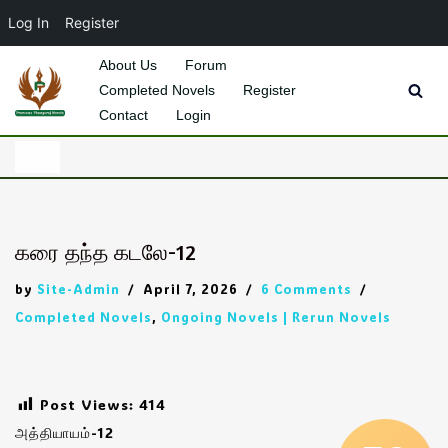
Log In
Register
About Us
Forum
Completed Novels
Register
Skip
Contact
Login
to
content
கரை தந்த கடலே-12
by
Site-Admin
April 7, 2026
6 Comments
Completed Novels
,
Ongoing Novels | Rerun Novels
Post Views:
414
அத்தியாயம்-12