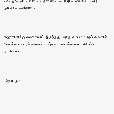
மேரேஜும் டிராப் தான். அதுல எந்த மாற்றமும் இல்லை” என்று
முடிவாக கூறினான்.
சுஹாசினிக்கு கலக்கமாய் இருந்தது. அதே சமயம் பிரதீப் அங்கிள்
பிரசன்னா வாழ்க்கையை ஊஞ்சலாட வைக்க மாட்டாரென்று
நம்பினாள்.
-தொடரும