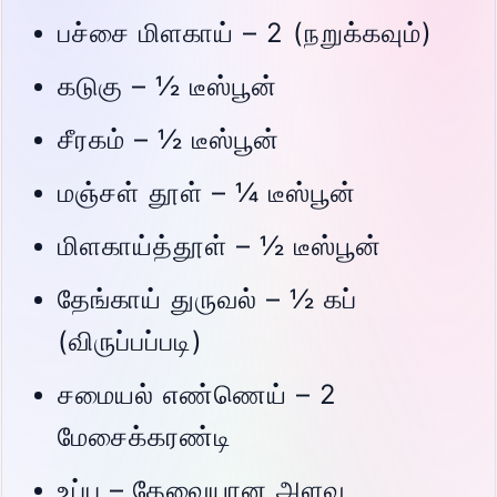
பச்சை மிளகாய் – 2 (நறுக்கவும்)
கடுகு – ½ டீஸ்பூன்
சீரகம் – ½ டீஸ்பூன்
மஞ்சள் தூள் – ¼ டீஸ்பூன்
மிளகாய்த்தூள் – ½ டீஸ்பூன்
தேங்காய் துருவல் – ½ கப்
(விருப்பப்படி)
சமையல் எண்ணெய் – 2
மேசைக்கரண்டி
உப்பு – தேவையான அளவு